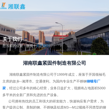
关于我们
您当前的位置：首页
/
关于我们
湖南联鑫紧固件制造有限公司
湖南联鑫紧固件制造有限公司
于1999年成立，座落于开国领袖毛
主席的故乡--湘潭市。交通便利。为国内专业生产不锈钢
铆螺母厂
家
，经过公司多年的精心经营，业务日益扩大，现拥有占地面积5000
多平米的全新厂房和先进的生产设备。
公司拥有热忱的员工和强大的研发能力，快速响应客户需求，为
客户提供公制、美制的钢、不锈钢及铝质M3—M12规格不同类型的铆