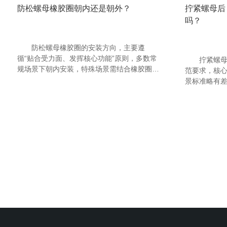
防松螺母橡胶圈朝内还是朝外？
拧紧螺母后
吗？
防松螺母橡胶圈的安装方向，主要遵
循“贴合受力面、发挥核心功能”原则，多数常
拧紧螺母后
规场景下朝内安装，特殊场景需结合橡胶圈作
范要求，核
用调整，湖南铆螺母厂家工作人员讲解具体可
景标准略有
分为3种核心情况，清晰好记、贴合实际安装
合与连接安
需求：
具体如下：