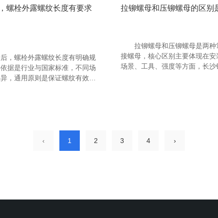
，螺栓外露螺纹长度有要求
拉铆螺母和压铆螺母的区别
拉铆螺母和压铆螺母是两种
接螺母，核心区别主要体现在安
，螺栓外露螺纹长度有明确规
场景、工具、强度等方面，长沙
心依据是行业与国家标准，不同场
作人员讲解具体对比如下：
差异，通用原则是保证螺纹有效啮
全。湖南铆螺母厂家工作人员讲解
‹
1
2
3
4
›