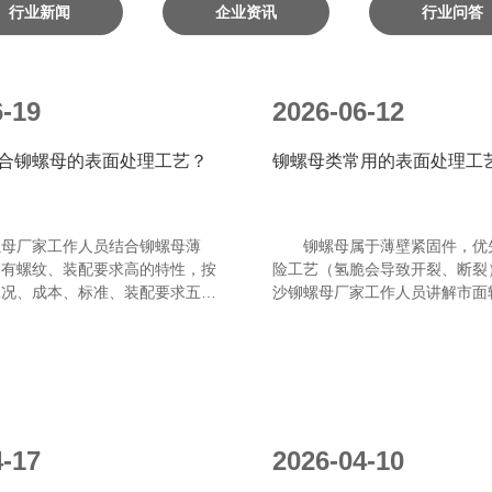
行业新闻
企业资讯
行业问答
6-19
2026-06-12
合铆螺母的表面处理工艺？
铆螺母类常用的表面处理工
厂家工作人员结合铆螺母薄
铆螺母属于薄壁紧固件，优
、有螺纹、装配要求高的特性，按
险工艺（氢脆会导致开裂、断裂
工况、成本、标准、装配要求五步
沙铆螺母厂家工作人员讲解市面
景对照表和避坑要点，直接落地使
（按行业主流、应用场景分类，
途、盐雾参考），从常规到gao
4-17
2026-04-10