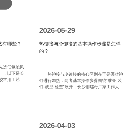
2026-05-29
艺有哪些？
热铆接与冷铆接的基本操作步骤是怎样
的？
先选低氢脆风
），以下是长
热铆接与冷铆接的核心区别在于是否对铆
较常用工艺，
钉进行加热，两者基本操作步骤围绕“准备-装
附特点、用
钉-成型-检查”展开，长沙铆螺母厂家工作人员
端排序：
讲解具体流程如下，适配不同场景需求。
2026-04-03