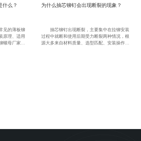
是什么？
为什么抽芯铆钉会出现断裂的现象？
常见的薄板铆
抽芯铆钉出现断裂，主要集中在拉铆安装
装原理、适用
过程中就断和使用后期受力断裂两种情况，根
铆螺母厂家工
源大多来自材料质量、选型匹配、安装操作、
安装配合、使用环境这五大类，湖南铆螺母厂
家工作人员分析具体原因如下：