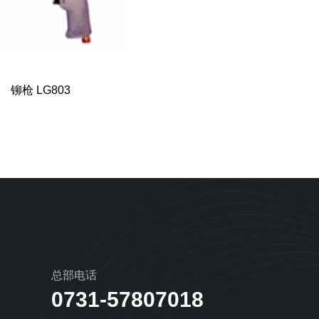
铆枪 LG803
总部电话
0731-57807018