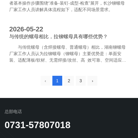
者基本操作步骤围绕“准备-装钉-成型-检查”展开，长沙铆螺母
厂家工作人员讲解具体流程如下，适配不同场景需求。
2026-05-22
与传统的螺母相比，拉铆螺母具有哪些优势？
与传统螺母（含焊接螺母、普通螺母）相比，湖南铆螺母
厂家工作人员认为拉铆螺母（铆螺母）主要优势是：单面安
装、适配薄板/软材、无需焊接/攻丝、高 效可靠、空间适应性
强，尤其解决封闭结构与薄板紧固难题。
‹
1
2
3
›
总部电话
0731-57807018