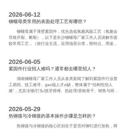
2026-06-12
铆螺母类常用的表面处理工艺有哪些？
铆螺母属于薄壁紧固件，优先选低氢脆风险工艺（氢脆会
导致开裂、断裂），以下是长沙铆螺母厂家工作人员讲解市面
较常用工艺，（按行业主流、应用场景分类，附特点、用途、
盐雾参考），从常规到gao端排序：
2026-06-05
紧固件行业招人难吗？通常都去哪里招人？
湖南铆螺母厂家工作人员从各类新闻了解到紧固件行业普
工易招、技工难寻、gao端人才xi缺，整体属于“结构性招人
难”，尤其冷镦/打头/搓牙师傅、热处理/质检骨干、销售与研发
工程师缺口大。
2026-05-29
热铆接与冷铆接的基本操作步骤是怎样的？
热铆接与冷铆接的核心区别在于是否对铆钉进行加热，两