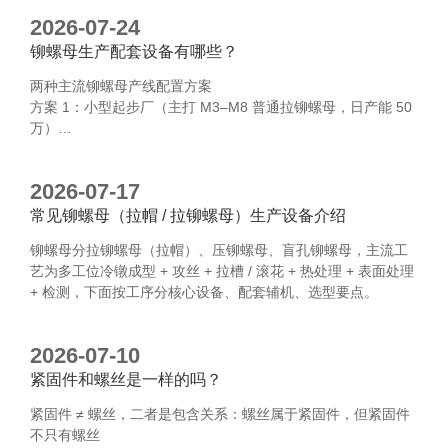
2026-07-24
铆螺母生产配套设备有哪些？
两种主流铆螺母产线配置方案
方案 1：小型起步厂（主打 M3–M8 普通拉铆螺母，日产能 50
万）
六模六冲冷镦机 1 台
2026-07-17
常见铆螺母（拉帽 / 拉铆螺母）生产设备介绍
铆螺母分拉铆螺母（拉帽）、压铆螺母、盲孔铆螺母，主流工
艺为多工位冷镦成型 + 攻丝 + 拉槽 / 滚花 + 热处理 + 表面处理
+ 检测，下面按工序分核心设备、配套辅机、选型要点。
2026-07-10
紧固件和螺丝是一样的吗？
紧固件 ≠ 螺丝，二者是包含关系：螺丝属于紧固件，但紧固件
不只有螺丝