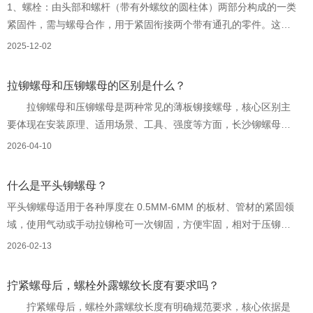
1、螺栓：由头部和螺杆（带有外螺纹的圆柱体）两部分构成的一类
紧固件，需与螺母合作，用于紧固衔接两个带有通孔的零件。这种
衔接方式称螺栓衔接，如把螺母从螺栓上旋下，又能够使这两个零
2025-12-02
件分开，故螺栓衔接属可拆卸衔接2、螺钉：也是由头部和螺杆两部
分构成的一类紧固件，按用处能够分为三类———机器螺钉、紧定
拉铆螺母和压铆螺母的区别是什么？
螺钉和特别用处螺钉。
拉铆螺母和压铆螺母是两种常见的薄板铆接螺母，核心区别主
要体现在安装原理、适用场景、工具、强度等方面，长沙铆螺母厂
家工作人员讲解具体对比如下：
2026-04-10
什么是平头铆螺母？
平头铆螺母适用于各种厚度在 0.5MM-6MM 的板材、管材的紧固领
域，使用气动或手动拉铆枪可一次铆固，方便牢固，相对于压铆螺
母更牢固，比焊接螺母更方便。
2026-02-13
拧紧螺母后，螺栓外露螺纹长度有要求吗？
拧紧螺母后，螺栓外露螺纹长度有明确规范要求，核心依据是