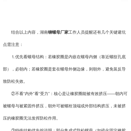
结合以上内容，湖南
铆螺母厂家
工作人员提醒还有几个关键避坑
点需注意：
⒈优先看螺母结构：若橡胶圈是内嵌在螺母内侧（靠近螺纹孔底
部），必朝内；若橡胶圈是套在螺母外侧边缘，则朝外，避免装反导
致防松失效。
②不看“内外”看“受力”：核心是让橡胶圈能被有效挤压——朝内可
被螺母与被紧固件挤压，朝外可被螺栓顶端或外部结构挤压，未被挤
压的橡胶圈无法发挥防松作用。
③特殊结构优先按说明：部分集成式防松螺母（如硫化固定橡胶