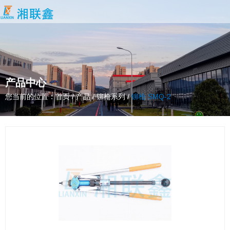
产品中心
您当前的位置：首页
/
产品
/
铆枪系列
/
铆枪 SMQ-2